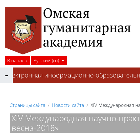
Перейти к основному содержанию
В начало
Русский ‎(ru)‎
Электронная информационно-образовательна
Страницы сайта
Новости сайта
XIV Международная на
XIV Международная научно-практ
весна-2018»