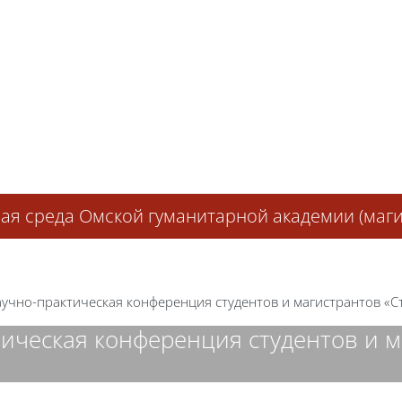
я среда Омской гуманитарной академии (магис
учно-практическая конференция студентов и магистрантов «С
ическая конференция студентов и м